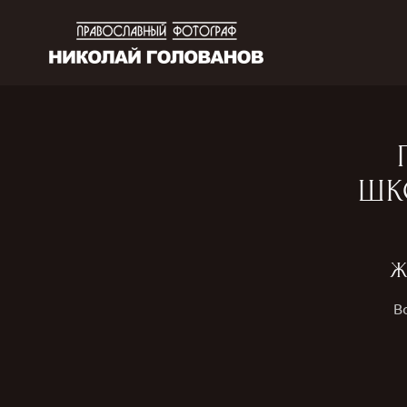
ШК
Ж
В